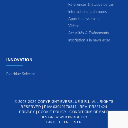
Références & études de cas
Informations techniques
Approfondissements
Vidéos
Actualités & Événements
Inscription à la newsletter
INNOVATION
Everblue Selector
© 2003-2026 COPYRIGHT
EVERBLUE S.R.L.
ALL RIGHTS
RESERVED | P.IVA 03049170347 | REA: PR287424
PRIVACY
|
COOKIE POLICY
|
CONDITIONS OF SALE
DESIGN BY
WEB PROGETTO
LANG:
IT
-
EN
-
ES
FR