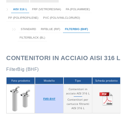
AISI 316 L
FRP (VETRORESINA)
PA (POLIAMMIDE)
PP (POLIPROPILENE)
PVC (POLIVINILCLORURO)
STANDARD
RIFBLUE (RIF)
FILTERBIG (BHF)
FILTERBLACK (BL)
CONTENITORI IN ACCIAIO AISI 316 L
FilterBig (BHF)
Foto prodotto
Modello
Tipo
Scheda prodotto
Contenitori in
acciaio AISI 316 L
FM0-BHF
Contenitori per
cartucce filtranti
AISI 316 L