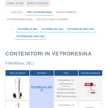
TORAY & CSM
GIUNTI VICTAULIC
AISI 316 L
FRP (VETRORESINA)
PA (POLIAMMIDE)
PP (POLIPROPILENE)
PVC (POLIVINILCLORURO)
FILTERBLUE (BL)
FILTERBLANC (BL)
FILTERBLUE MAXI (BL)
FILTERBLANC MAXI (BL)
CONTENITORI IN VETRORESINA
FilterBlanc (BL)
Foto prodotto
Modello
Tipo
Scheda prodotto
Contenitori in
vetroresina
FILTERBLANC FBC-
Contenitori per
01
cartucce filtranti
FRP (Vetroresina)
Contenitori in