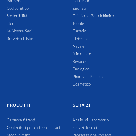
Partners
Industriale
Codice Etico
Energia
Sostenibilitá
Chimico e Petrolchimico
Storia
Tessile
Le Nostre Sedi
Cartario
Brevetto Filstar
Elettronico
Navale
Alimentare
Bevande
Enologico
Pharma e Biotech
Cosmetico
PRODOTTI
SERVIZI
Cartucce filtranti
Analisi di Laboratorio
Contenitori per cartucce filtranti
Servizi Tecnici
Sacchi filtranti
Progettazione Impianti