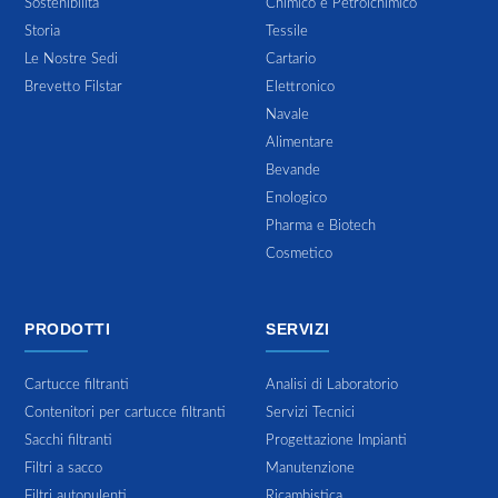
Sostenibilitá
Chimico e Petrolchimico
Storia
Tessile
Le Nostre Sedi
Cartario
Brevetto Filstar
Elettronico
Navale
Alimentare
Bevande
Enologico
Pharma e Biotech
Cosmetico
PRODOTTI
SERVIZI
Cartucce filtranti
Analisi di Laboratorio
Contenitori per cartucce filtranti
Servizi Tecnici
Sacchi filtranti
Progettazione Impianti
Filtri a sacco
Manutenzione
Filtri autopulenti
Ricambistica