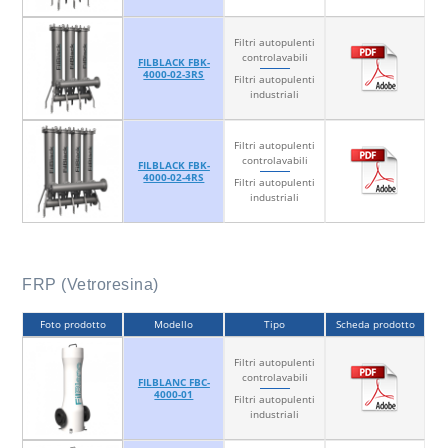
Filtri autopulenti
controlavabili
FILBLACK FBK-
4000-02-3RS
Filtri autopulenti
industriali
Filtri autopulenti
controlavabili
FILBLACK FBK-
4000-02-4RS
Filtri autopulenti
industriali
FRP (Vetroresina)
Foto prodotto
Modello
Tipo
Scheda prodotto
Filtri autopulenti
controlavabili
FILBLANC FBC-
4000-01
Filtri autopulenti
industriali