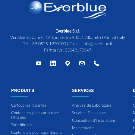
Everblue S.r.l.
Via Alberto Zanrè , 16 Loc. Gotra 43051 Albareto (Parma) Italy
Tel.
+39 0525 1920100
| E-mail:
info@everblue.it
Partita Iva: 03049170347
PRODUITS
SERVICES
Cartouches filtrantes
Analyse de Laboratoire
C
Conteneurs pour cartouches
Services Techniques
M
filtrantes
Conception d'Installations
R
Sacs filtrants
Maintenance
I
Conteneurs pour sacs filtrants