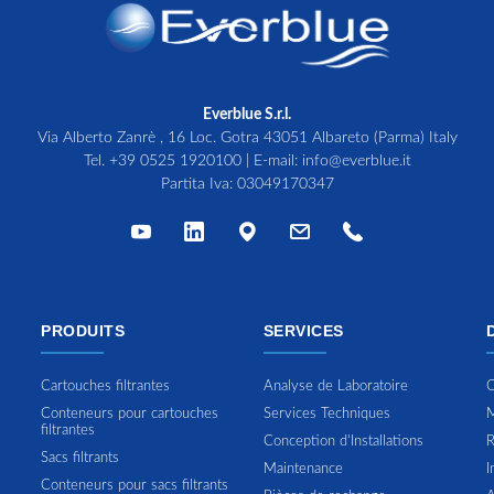
Everblue S.r.l.
Via Alberto Zanrè , 16 Loc. Gotra 43051 Albareto (Parma) Italy
Tel.
+39 0525 1920100
| E-mail:
info@everblue.it
Partita Iva: 03049170347
PRODUITS
SERVICES
Cartouches filtrantes
Analyse de Laboratoire
C
Conteneurs pour cartouches
Services Techniques
M
filtrantes
Conception d'Installations
R
Sacs filtrants
Maintenance
I
Conteneurs pour sacs filtrants