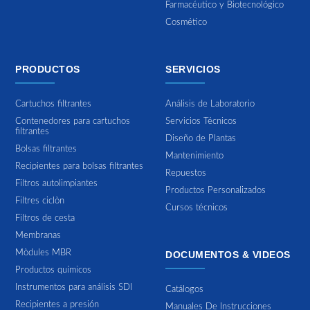
Farmacéutico y Biotecnológico
Cosmético
PRODUCTOS
SERVICIOS
Cartuchos filtrantes
Análisis de Laboratorio
Contenedores para cartuchos
Servicios Técnicos
filtrantes
Diseño de Plantas
Bolsas filtrantes
Mantenimiento
Recipientes para bolsas filtrantes
Repuestos
Filtros autolimpiantes
Productos Personalizados
Filtres ciclòn
Cursos técnicos
Filtros de cesta
Membranas
Mòdules MBR
DOCUMENTOS & VIDEOS
Productos químicos
Instrumentos para análisis SDI
Catálogos
Recipientes a presión
Manuales De Instrucciones