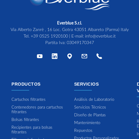
Everblue S.r.l.
Via Alberto Zanrè , 16 Loc. Gotra 43051 Albareto (Parma) Italy
Tel.
+39 0525 1920100
| E-mail:
info@everblue.it
Partita Iva: 03049170347
PRODUCTOS
SERVICIOS
Cartuchos filtrantes
Análisis de Laboratorio
C
Contenedores para cartuchos
Servicios Técnicos
filtrantes
M
Diseño de Plantas
Bolsas filtrantes
R
Mantenimiento
E
Recipientes para bolsas
Repuestos
filtrantes
I
Productos Personalizados