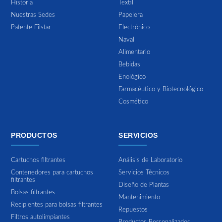
Historia
Textil
Nuestras Sedes
Papelera
Patente Filstar
Electrónico
Naval
Alimentario
Bebidas
Enológico
Farmacéutico y Biotecnológico
Cosmético
PRODUCTOS
SERVICIOS
Cartuchos filtrantes
Análisis de Laboratorio
Contenedores para cartuchos
Servicios Técnicos
filtrantes
Diseño de Plantas
Bolsas filtrantes
Mantenimiento
Recipientes para bolsas filtrantes
Repuestos
Filtros autolimpiantes