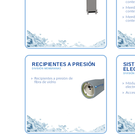
conte
Membr
conte
Membr
conte
RECIPIENTES A PRESIÓN
SIS
ELE
DIVISIÓN MEMBRANAS
DIVISIÓ
Recipientes a presión de
fibra de vidrio
Módul
elect
Acces