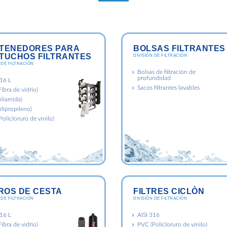
TENEDORES PARA
BOLSAS FILTRANTES
TUCHOS FILTRANTES
DIVISIÓN DE FILTRACIÓN
 DE FILTRACIÓN
Bolsas de filtración de
profundidad
316 L
Sacos filtrantes lavables
ibra de vidrio)
oliamida)
lipropileno)
olicloruro de vinilo)
TROS DE CESTA
FILTRES CICLÒN
 DE FILTRACIÓN
DIVISIÓN DE FILTRACIÓN
316 L
AISI 316
ibra de vidrio)
PVC (Policloruro de vinilo)