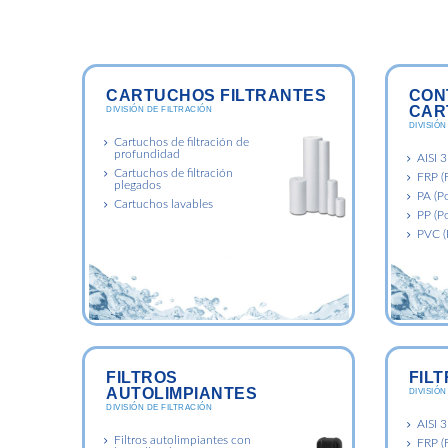
CARTUCHOS FILTRANTES
CON
CAR
DIVISIÓN DE FILTRACIÓN
DIVISIÓN
Cartuchos de filtración de
profundidad
AISI 
Cartuchos de filtración
FRP (F
plegados
PA (P
Cartuchos lavables
PP (Po
PVC (P
FILTROS
FIL
AUTOLIMPIANTES
DIVISIÓN
DIVISIÓN DE FILTRACIÓN
AISI 
Filtros autolimpiantes con
FRP (F