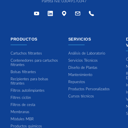
Partita Iva: 03049170347
PRODUCTOS
SERVICIOS
Cartuchos filtrantes
Análisis de Laboratorio
C
Contenedores para cartuchos
Servicios Técnicos
filtrantes
M
Diseño de Plantas
Bolsas filtrantes
R
Mantenimiento
E
Recipientes para bolsas
Repuestos
filtrantes
I
Productos Personalizados
Filtros autolimpiantes
I
Cursos técnicos
Filtres ciclòn
V
Filtros de cesta
N
Membranas
S
Mòdules MBR
Productos químicos