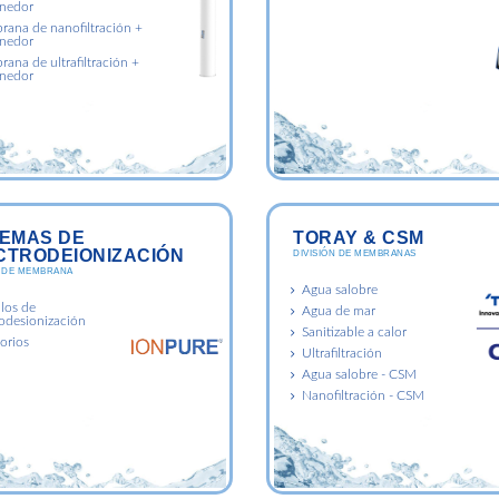
nedor
ana de nanofiltración +
nedor
ana de ultrafiltración +
nedor
TEMAS DE
TORAY & CSM
CTRODEIONIZACIÓN
DIVISIÓN DE MEMBRANAS
N DE MEMBRANA
Agua salobre
os de
Agua de mar
rodesionización
Sanitizable a calor
orios
Ultrafiltración
Agua salobre - CSM
Nanofiltración - CSM