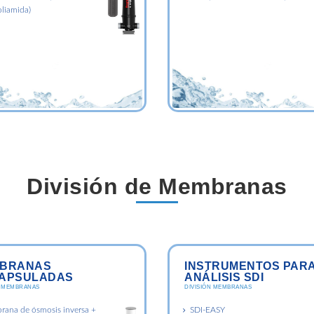
oliamida)
División de Membranas
BRANAS
INSTRUMENTOS PAR
APSULADAS
ANÁLISIS SDI
N MEMBRANAS
DIVISIÓN MEMBRANAS
ana de ósmosis inversa +
SDI-EASY