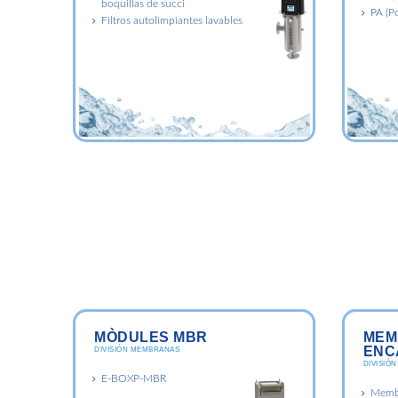
boquillas de succi
PA (P
Filtros autolimpiantes lavables
MÒDULES MBR
MEM
ENC
DIVISIÓN MEMBRANAS
DIVISIÓ
E-BOXP-MBR
Membr