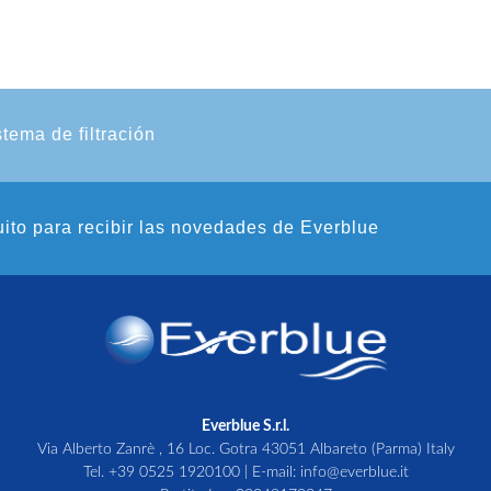
stema de filtración
uito para recibir las novedades de Everblue
Everblue S.r.l.
Via Alberto Zanrè , 16 Loc. Gotra 43051 Albareto (Parma) Italy
Tel.
+39 0525 1920100
| E-mail:
info@everblue.it