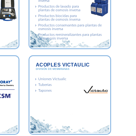
inversa
Productos de lavado para
plantas de osmosis inversa
Productos biocidas para
plantas de osmosis inversa
Productos conservantes para plantas de
osmosis inversa
Productos remineralizantes para plantas
de osmosis inversa
ACOPLES VICTAULIC
DIVISIÓN DE MEMBRANAS
Uniones Victualic
Tuberías
Tapones