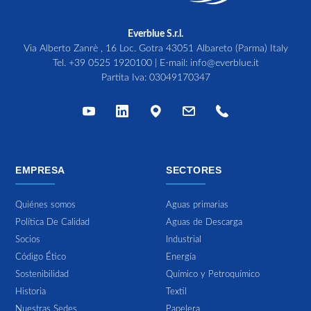
Everblue S.r.l.
Via Alberto Zanrè , 16 Loc. Gotra 43051 Albareto (Parma) Italy
Tel.
+39 0525 1920100
| E-mail:
info@everblue.it
Partita Iva: 03049170347
EMPRESA
SECTORES
Quiénes somos
Aguas primarias
Política De Calidad
Aguas de Descarga
Socios
Industrial
Código Ético
Energía
Sostenibilidad
Químico y Petroquímico
Historia
Textil
Nuestras Sedes
Papelera