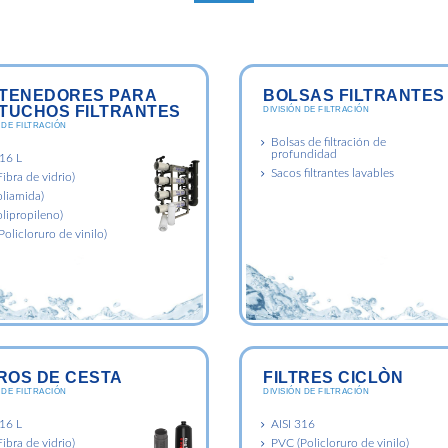
TENEDORES PARA
BOLSAS FILTRANTES
TUCHOS FILTRANTES
DIVISIÓN DE FILTRACIÓN
 DE FILTRACIÓN
Bolsas de filtración de
profundidad
316 L
Sacos filtrantes lavables
ibra de vidrio)
oliamida)
lipropileno)
olicloruro de vinilo)
TROS DE CESTA
FILTRES CICLÒN
 DE FILTRACIÓN
DIVISIÓN DE FILTRACIÓN
316 L
AISI 316
ibra de vidrio)
PVC (Policloruro de vinilo)