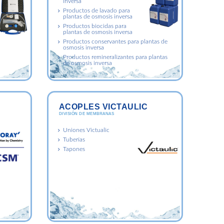
inversa
Productos de lavado para
plantas de osmosis inversa
Productos biocidas para
plantas de osmosis inversa
Productos conservantes para plantas de
osmosis inversa
Productos remineralizantes para plantas
de osmosis inversa
ACOPLES VICTAULIC
DIVISIÓN DE MEMBRANAS
Uniones Victualic
Tuberías
Tapones