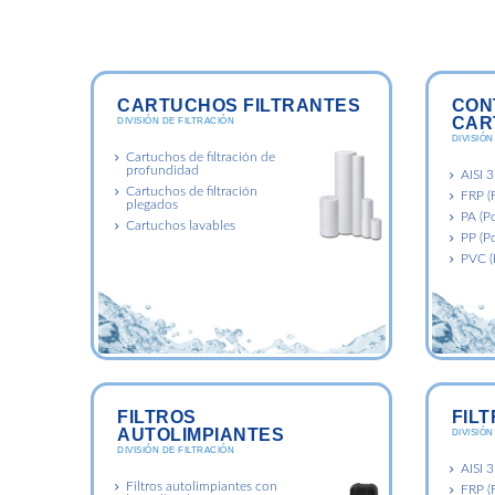
CARTUCHOS FILTRANTES
CON
CAR
DIVISIÓN DE FILTRACIÓN
DIVISIÓN
Cartuchos de filtración de
profundidad
AISI 
Cartuchos de filtración
FRP (F
plegados
PA (P
Cartuchos lavables
PP (Po
PVC (P
FILTROS
FIL
AUTOLIMPIANTES
DIVISIÓN
DIVISIÓN DE FILTRACIÓN
AISI 
Filtros autolimpiantes con
FRP (F