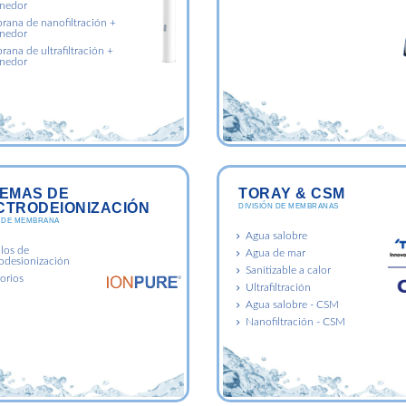
nedor
ana de nanofiltración +
nedor
ana de ultrafiltración +
nedor
TEMAS DE
TORAY & CSM
CTRODEIONIZACIÓN
DIVISIÓN DE MEMBRANAS
N DE MEMBRANA
Agua salobre
os de
Agua de mar
rodesionización
Sanitizable a calor
orios
Ultrafiltración
Agua salobre - CSM
Nanofiltración - CSM