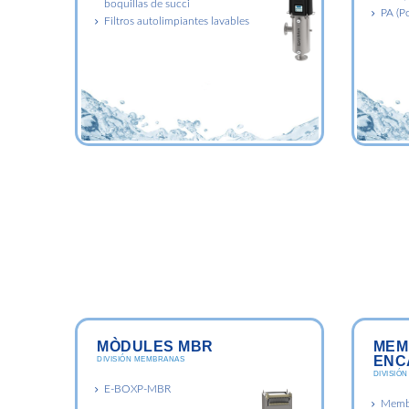
boquillas de succi
PA (P
Filtros autolimpiantes lavables
MÒDULES MBR
MEM
ENC
DIVISIÓN MEMBRANAS
DIVISIÓ
E-BOXP-MBR
Membr