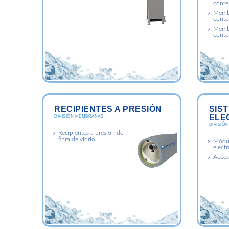
conte
Membr
conte
Membr
conte
RECIPIENTES A PRESIÓN
SIS
ELE
DIVISIÓN MEMBRANAS
DIVISIÓ
Recipientes a presión de
fibra de vidrio
Módul
elect
Acces