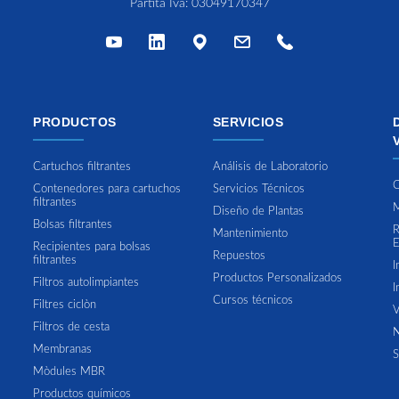
Partita Iva: 03049170347
PRODUCTOS
SERVICIOS
Cartuchos filtrantes
Análisis de Laboratorio
C
Contenedores para cartuchos
Servicios Técnicos
filtrantes
M
Diseño de Plantas
Bolsas filtrantes
R
Mantenimiento
E
Recipientes para bolsas
Repuestos
filtrantes
I
Productos Personalizados
Filtros autolimpiantes
I
Cursos técnicos
Filtres ciclòn
V
Filtros de cesta
N
Membranas
S
Mòdules MBR
Productos químicos