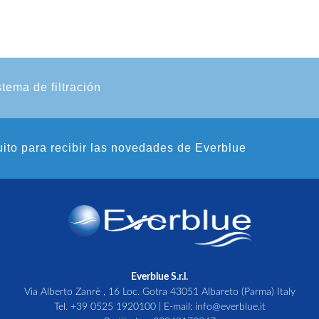
stema de filtración
uito para recibir las novedades de Everblue
Everblue S.r.l.
Via Alberto Zanrè , 16 Loc. Gotra 43051 Albareto (Parma) Italy
Tel.
+39 0525 1920100
| E-mail:
info@everblue.it