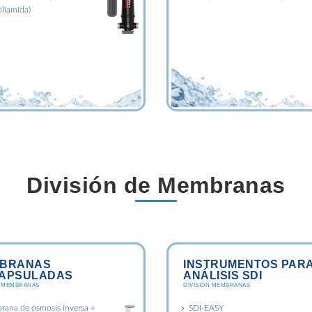
oliamida)
División de Membranas
BRANAS
INSTRUMENTOS PAR
APSULADAS
ANÁLISIS SDI
N MEMBRANAS
DIVISIÓN MEMBRANAS
ana de ósmosis inversa +
SDI-EASY