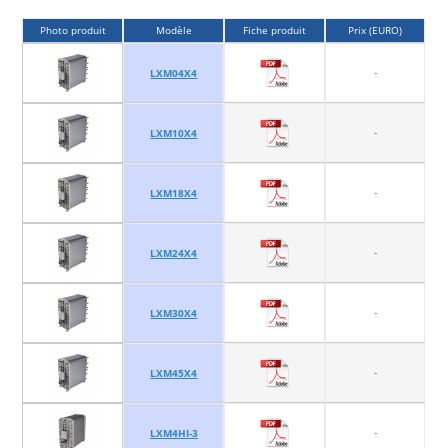
Photo produit
Modèle
Fiche produit
Prix (EURO)
-
LXM04X4
-
LXM10X4
-
LXM18X4
-
LXM24X4
-
LXM30X4
-
LXM45X4
-
LXM4HI-3