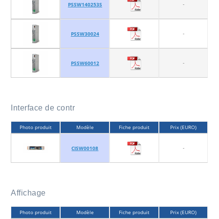
-
PSSW140253S
-
PSSW30024
-
PSSW60012
Interface de contr
Photo produit
Modèle
Fiche produit
Prix (EURO)
-
CISW00108
Affichage
Photo produit
Modèle
Fiche produit
Prix (EURO)