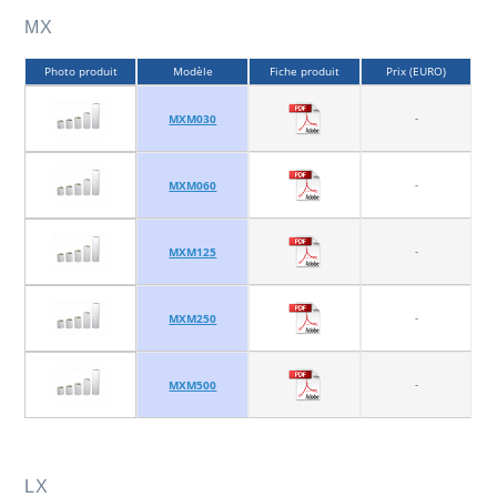
MX
Photo produit
Modèle
Fiche produit
Prix (EURO)
-
MXM030
-
MXM060
-
MXM125
-
MXM250
-
MXM500
LX