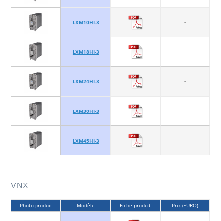
-
LXM10HI-3
-
LXM18HI-3
-
LXM24HI-3
-
LXM30HI-3
-
LXM45HI-3
VNX
Photo produit
Modèle
Fiche produit
Prix (EURO)