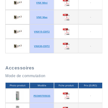
-
VNX Mini
-
VNX Max
-
VNX15-CDIT2
-
VNX30-CDIT2
Accessoires
Mode de commutation
Photo produit
Modèle
Fiche produit
Prix (EURO)
-
PSSW070503S