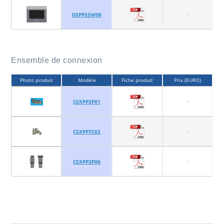
-
DSPPSSW08
Ensemble de connexion
Photo produit
Modèle
Fiche produit
Prix (EURO)
-
CSXPP3P01
-
CSXPPTC02
-
CSXPP3P06