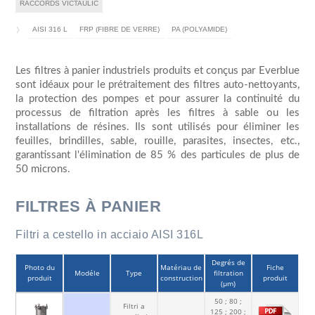
RACCORDS VICTAULIC
AISI 316 L
FRP (FIBRE DE VERRE)
PA (POLYAMIDE)
Les filtres à panier industriels produits et conçus par Everblue
sont idéaux pour le prétraitement des filtres auto-nettoyants,
la protection des pompes et pour assurer la continuité du
processus de filtration après les filtres à sable ou les
installations de résines. Ils sont utilisés pour éliminer les
feuilles, brindilles, sable, rouille, parasites, insectes, etc.,
garantissant l'élimination de 85 % des particules de plus de
50 microns.
FILTRES À PANIER
Filtri a cestello in acciaio AISI 316L
Degrés de
Photo du
Matériau de
Fiche
Modéle
Type
filtration
produit
construction
produit
(µm)
50 ; 80 ;
Filtri a
125 ; 200 ;