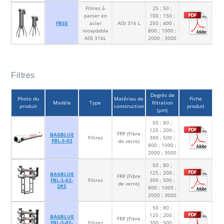
Filtres à
25 ; 50 ;
panier en
100 ; 150 ;
FBSE
acier
AISI 316 L
250 ; 400 ;
inoxydable
800 ; 1000 ;
AISI 316L
2000 ; 3000
Filtres
Degrés de
Photo du
Matériau de
Fiche
Modéle
Type
filtration
produit
construction
produit
(µm)
50 ; 80 ;
125 ; 200 ;
FRP (Fibre
BAGBLUE
Filtres
300 ; 500 ;
FBL-S-02
de verre)
800 ; 1000 ;
2000 ; 3000
50 ; 80 ;
125 ; 200 ;
BAGBLUE
FRP (Fibre
FBL-S-02-
Filtres
300 ; 500 ;
de verre)
2RS
800 ; 1000 ;
2000 ; 3000
50 ; 80 ;
125 ; 200 ;
BAGBLUE
FRP (Fibre
FBL-S-02-
Filtres
300 ; 500 ;