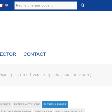
FR
LECTOR
CONTACT
OME
FILTRES À PANIER
FRP (FIBRE DE VERRE)
TOYANTS
FILTRES À CYCLONE
FILTRES À PANIER
’ÉLECTRODÉIONISATION
TORAY & CSM
RACCORDS VICTAULIC