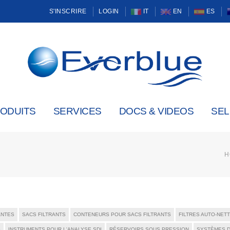
S'INSCRIRE
LOGIN
IT
EN
ES
ODUITS
SERVICES
DOCS & VIDEOS
SE
H
ANTES
SACS FILTRANTS
CONTENEURS POUR SACS FILTRANTS
FILTRES AUTO-NET
S
INSTRUMENTS POUR L'ANALYSE SDI
RÉSERVOIRS SOUS PRESSION
SYSTÈMES D