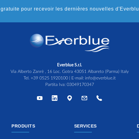
gratuite pour recevoir les dernières nouvelles d'Everbl
Everblue S.r.l.
Via Alberto Zanrè , 16 Loc. Gotra 43051 Albareto (Parma) Italy
Tel.
+39 0525 1920100
| E-mail:
info@everblue.it
Partita Iva: 03049170347
PRODUITS
SERVICES