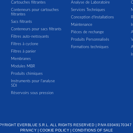
Cartouches filtrantes
Analyse de Laboratoire
C
Conteneurs pour cartouches
Services Techniques
M
filtrantes
Conception d'Installations
R
Sacs filtrants
Maintenance
I
Conteneurs pour sacs filtrants
Pièces de rechange
A
Filtres auto-nettoyants
Produits Personnalisés
V
Filtres à cyclone
Formations techniques
A
Filtres à panier
I
Membranes
Modules MBR
Produits chimiques
Instruments pour l'analyse
SDI
Réservoirs sous pression
OPYRIGHT
EVERBLUE S.R.L.
ALL RIGHTS RESERVED | P.IVA 03049170347 
PRIVACY
|
COOKIE POLICY
|
CONDITIONS OF SALE