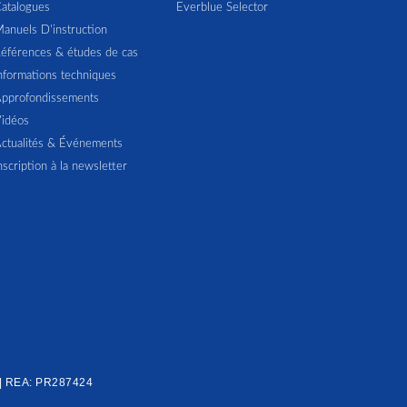
atalogues
Everblue Selector
anuels D'instruction
éférences & études de cas
nformations techniques
pprofondissements
idéos
ctualités & Événements
nscription à la newsletter
| REA: PR287424