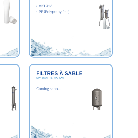
AISI 316
PP (Polypropylène)
FILTRES À SABLE
DIVISION FILTRATION
Coming soon...