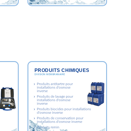
PRODUITS CHIMIQUES
DIVISION MEMBRANAIRE
Produits antitartre pour
installations d'osmose
inverse
Produits de lavage pour
installations d'osmose
inverse
Produits biocides pour installations
d'osmose inverse
Produits de conservation pour
installations d'osmose inverse
Produits remin