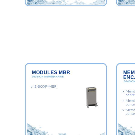
MODULES MBR
MEM
ENC
DIVISION MEMBRANAIRE
DIVISIO
E-BOXP-MBR
Membr
conte
Membr
conte
Membra
conte