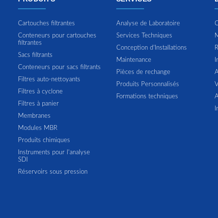
Cartouches filtrantes
Analyse de Laboratoire
C
Conteneurs pour cartouches
Services Techniques
M
filtrantes
Conception d'Installations
R
Sacs filtrants
Maintenance
I
Conteneurs pour sacs filtrants
Pièces de rechange
A
Filtres auto-nettoyants
Produits Personnalisés
V
Filtres à cyclone
Formations techniques
A
Filtres à panier
I
Membranes
Modules MBR
Produits chimiques
Instruments pour l'analyse
SDI
Réservoirs sous pression