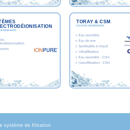
TÈMES
TORAY & CSM
LECTRODÉIONISATION
DIVISION MEMBRANES
N MEMBRANES
Eau saumâtre
les
Eau de mer
trodésionisation
Sanitisable à chaud
soires
Ultrafiltration
Eau saumâtre - CSM
Nanofiltration - CSM
e systéme de filtration