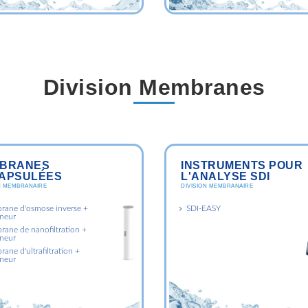
Division Membranes
BRANES
INSTRUMENTS POUR
APSULÉES
L'ANALYSE SDI
N MEMBRANAIRE
DIVISION MEMBRANAIRE
ane d'osmose inverse +
SDI-EASY
neur
ane de nanofiltration +
neur
ne d'ultrafiltration +
neur