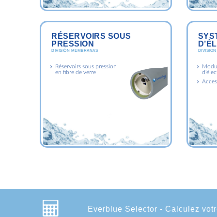
RÉSERVOIRS SOUS
SYS
PRESSION
D’É
DIVISIÓN MEMBRANAS
DIVISIO
Réservoirs sous pression
Modu
en fibre de verre
d'élec
Acces
Everblue Selector - Calculez votr