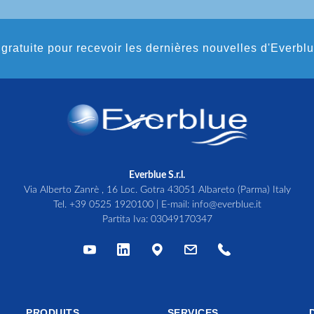
gratuite pour recevoir les dernières nouvelles d'Everbl
Everblue S.r.l.
Via Alberto Zanrè , 16 Loc. Gotra 43051 Albareto (Parma) Italy
Tel.
+39 0525 1920100
| E-mail:
info@everblue.it
Partita Iva: 03049170347
PRODUITS
SERVICES