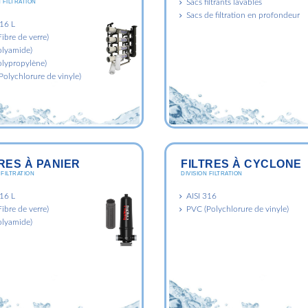
Sacs filtrants lavables
 FILTRATION
Sacs de filtration en profondeur
316 L
ibre de verre)
olyamide)
olypropylène)
Polychlorure de vinyle)
RES À PANIER
FILTRES À CYCLONE
 FILTRATION
DIVISION FILTRATION
316 L
AISI 316
ibre de verre)
PVC (Polychlorure de vinyle)
olyamide)