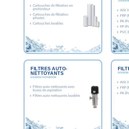
DIVISION
Cartouches de filtration en
profondeur
AISI 
Cartouches de filtration
FRP (F
plissées
PA (P
Cartouches lavables
PP (P
PVC (
FILTRES AUTO-
FILT
NETTOYANTS
DIVISION
DIVISION FILTRATION
AISI 
Filtres auto-nettoyants avec
FRP (F
buses de aspiration
PA (P
Filtres auto-nettoyants lavables