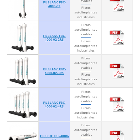
lavables
FILBLANC FBC-
4000-02
Filtros
autolimpiantes
industriales
Filtros
autolimpiantes
lavables
FILBLANC FBC-
4000-02-2RS
Filtros
autolimpiantes
industriales
Filtros
autolimpiantes
lavables
FILBLANC FBC-
4000-02-3RS
Filtros
autolimpiantes
industriales
Filtros
autolimpiantes
lavables
FILBLANC FBC-
4000-02-4RS
Filtros
autolimpiantes
industriales
Filtros
autolimpiantes
lavables
FILBLUE FBL-4000-
02