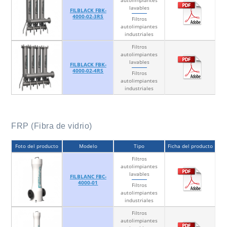
lavables
FILBLACK FBK-
4000-02-3RS
Filtros
autolimpiantes
industriales
Filtros
autolimpiantes
lavables
FILBLACK FBK-
4000-02-4RS
Filtros
autolimpiantes
industriales
FRP (Fibra de vidrio)
Foto del producto
Modelo
Tipo
Ficha del producto
Filtros
autolimpiantes
lavables
FILBLANC FBC-
4000-01
Filtros
autolimpiantes
industriales
Filtros
autolimpiantes