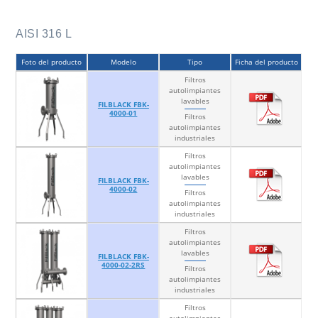
AISI 316 L
Foto del producto
Modelo
Tipo
Ficha del producto
Filtros
autolimpiantes
lavables
FILBLACK FBK-
4000-01
Filtros
autolimpiantes
industriales
Filtros
autolimpiantes
lavables
FILBLACK FBK-
4000-02
Filtros
autolimpiantes
industriales
Filtros
autolimpiantes
lavables
FILBLACK FBK-
4000-02-2RS
Filtros
autolimpiantes
industriales
Filtros
autolimpiantes