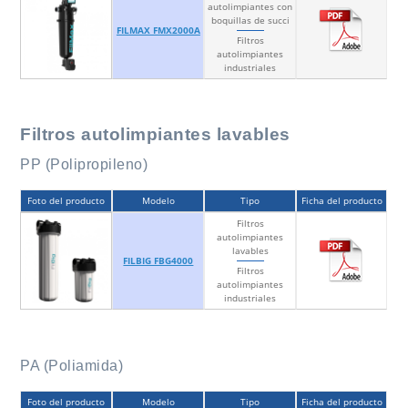
autolimpiantes con
boquillas de succi
FILMAX FMX2000A
Filtros
autolimpiantes
industriales
Filtros autolimpiantes lavables
PP (Polipropileno)
Foto del producto
Modelo
Tipo
Ficha del producto
Filtros
autolimpiantes
lavables
FILBIG FBG4000
Filtros
autolimpiantes
industriales
PA (Poliamida)
Foto del producto
Modelo
Tipo
Ficha del producto