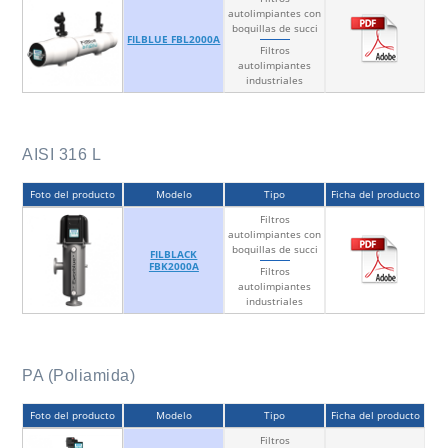
autolimpiantes con
boquillas de succi
FILBLUE FBL2000A
Filtros
autolimpiantes
industriales
AISI 316 L
Foto del producto
Modelo
Tipo
Ficha del producto
Filtros
autolimpiantes con
boquillas de succi
FILBLACK
FBK2000A
Filtros
autolimpiantes
industriales
PA (Poliamida)
Foto del producto
Modelo
Tipo
Ficha del producto
Filtros