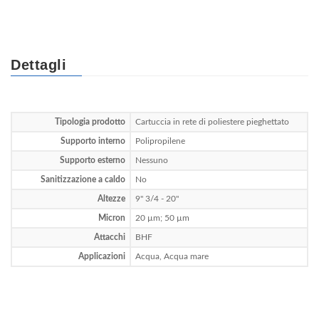
Dettagli
Tipologia prodotto
Cartuccia in rete di poliestere pieghettato
Supporto interno
Polipropilene
Supporto esterno
Nessuno
Sanitizzazione a caldo
No
Altezze
9" 3/4 - 20"
Micron
20 µm; 50 µm
Attacchi
BHF
Applicazioni
Acqua, Acqua mare