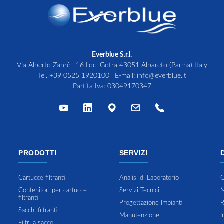
Everblue S.r.l.
Via Alberto Zanrè , 16 Loc. Gotra 43051 Albareto (Parma) Italy
Tel.
+39 0525 1920100
| E-mail:
info@everblue.it
Partita Iva: 03049170347
PRODOTTI
SERVIZI
Cartucce filtranti
Analisi di Laboratorio
C
Contenitori per cartucce
Servizi Tecnici
M
filtranti
Progettazione Impianti
R
Sacchi filtranti
Manutenzione
I
Filtri a sacco