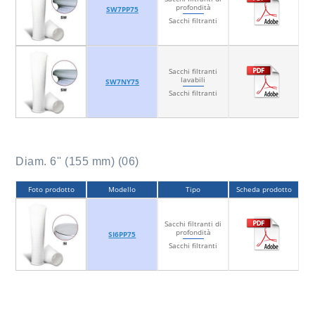
profondità
SW7PP75
Sacchi filtranti
Sacchi filtranti
lavabili
SW7NY75
Sacchi filtranti
Diam. 6'' (155 mm) (06)
Foto prodotto
Modello
Tipo
Scheda prodotto
Sacchi filtranti di
profondità
SI6PP75
Sacchi filtranti