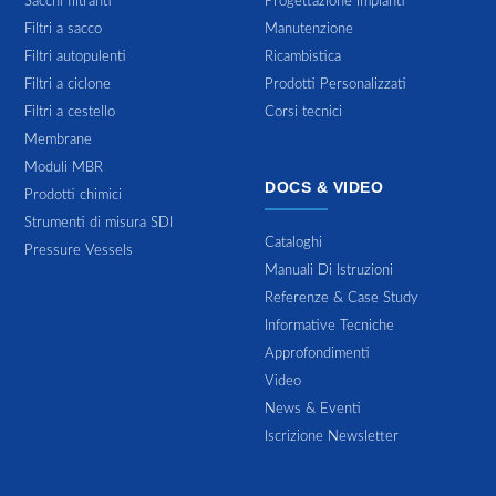
Sacchi filtranti
Progettazione Impianti
Filtri a sacco
Manutenzione
Filtri autopulenti
Ricambistica
Filtri a ciclone
Prodotti Personalizzati
Filtri a cestello
Corsi tecnici
Membrane
Moduli MBR
DOCS & VIDEO
Prodotti chimici
Strumenti di misura SDI
Cataloghi
Pressure Vessels
Manuali Di Istruzioni
Referenze & Case Study
Informative Tecniche
Approfondimenti
Video
News & Eventi
Iscrizione Newsletter