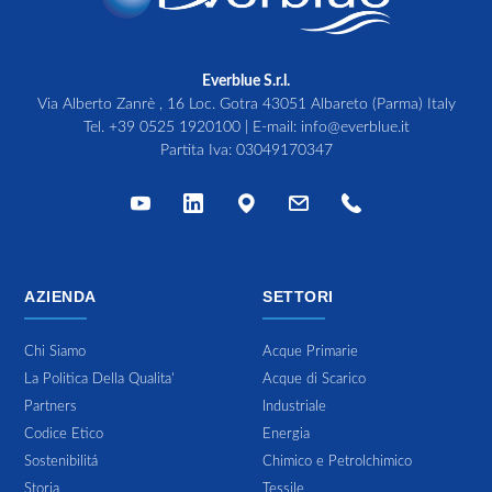
Everblue S.r.l.
Via Alberto Zanrè , 16 Loc. Gotra 43051 Albareto (Parma) Italy
Tel.
+39 0525 1920100
| E-mail:
info@everblue.it
Partita Iva: 03049170347
AZIENDA
SETTORI
Chi Siamo
Acque Primarie
La Politica Della Qualita'
Acque di Scarico
Partners
Industriale
Codice Etico
Energia
Sostenibilitá
Chimico e Petrolchimico
Storia
Tessile