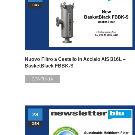
LUG
Nuovo Filtro a Cestello in Acciaio AISI316L –
BasketBlack FBBK-S
CONTINUA
28
GEN