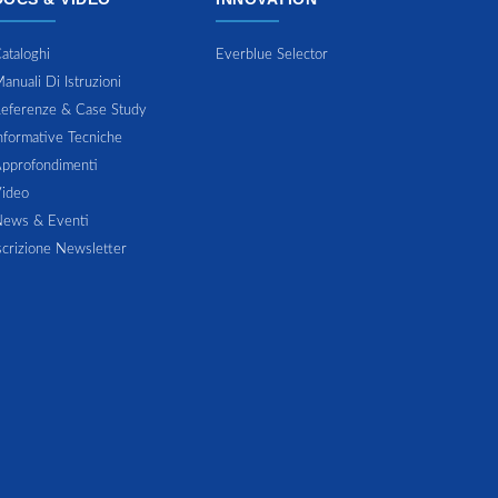
ataloghi
Everblue Selector
anuali Di Istruzioni
eferenze & Case Study
nformative Tecniche
pprofondimenti
ideo
ews & Eventi
scrizione Newsletter