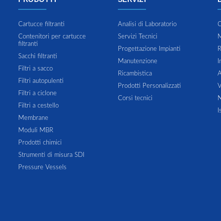
Cartucce filtranti
Analisi di Laboratorio
C
Contenitori per cartucce
Servizi Tecnici
M
filtranti
Progettazione Impianti
R
Sacchi filtranti
Manutenzione
I
Filtri a sacco
Ricambistica
A
Filtri autopulenti
Prodotti Personalizzati
V
Filtri a ciclone
Corsi tecnici
N
Filtri a cestello
I
Membrane
Moduli MBR
Prodotti chimici
Strumenti di misura SDI
Pressure Vessels