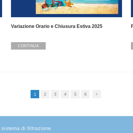
Variazione Orario e Chiusura Estiva 2025
F
CONTINUA
1
2
3
4
5
6
 sistema di filtrazione