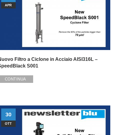
APR
Nuovo Filtro a Ciclone in Acciaio AISI316L –
SpeedBlack S001
CONTINUA
30
OTT