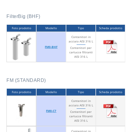
FilterBig (BHF)
Foto prodotto
Modello
Tipo
Scheda prodotto
Contenitori in
acciaio AISI 316 L
FM0-BHF
Contenitori per
cartucce filtranti
AISI 316 L
FM (STANDARD)
Foto prodotto
Modello
Tipo
Scheda prodotto
Contenitori in
acciaio AISI 316 L
FM0-C7
Contenitori per
cartucce filtranti
AISI 316 L
Contenitori in