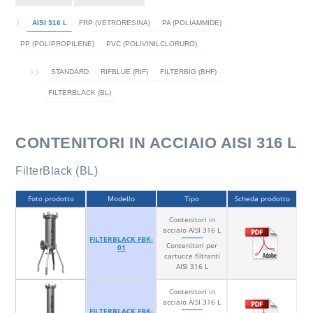
AISI 316 L
FRP (VETRORESINA)
PA (POLIAMMIDE)
PP (POLIPROPILENE)
PVC (POLIVINILCLORURO)
STANDARD
RIFBLUE (RIF)
FILTERBIG (BHF)
FILTERBLACK (BL)
CONTENITORI IN ACCIAIO AISI 316 L
FilterBlack (BL)
Foto prodotto
Modello
Tipo
Scheda prodotto
Contenitori in
acciaio AISI 316 L
FILTERBLACK FBK-
Contenitori per
01
cartucce filtranti
AISI 316 L
Contenitori in
acciaio AISI 316 L
FILTERBLACK FBK-