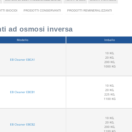
TTI BIOCIDI
PRODOTTI CONSERVANTI
PRODOTTI REMINERALIZZANTI
nti ad osmosi inversa
Modello
Imballo
10 KG,
20 KG,
EB Cleaner EBCA1
200 KG,
1000 KG
10 KG,
20 KG,
EB Cleaner EBCB1
225 KG,
1100 KG
10 KG,
20 KG,
EB Cleaner EBCB2
200 KG,
1100 KG