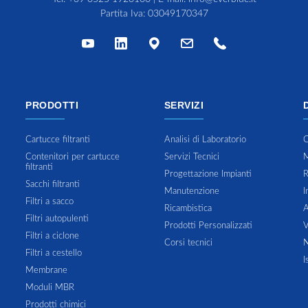
Partita Iva: 03049170347
PRODOTTI
SERVIZI
Cartucce filtranti
Analisi di Laboratorio
C
Contenitori per cartucce
Servizi Tecnici
M
filtranti
Progettazione Impianti
R
Sacchi filtranti
Manutenzione
I
Filtri a sacco
Ricambistica
A
Filtri autopulenti
Prodotti Personalizzati
V
Filtri a ciclone
Corsi tecnici
N
Filtri a cestello
I
Membrane
Moduli MBR
Prodotti chimici