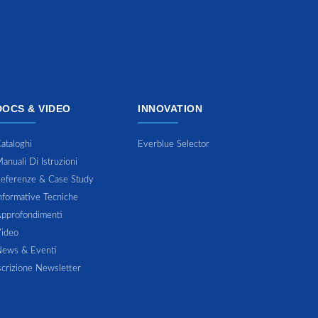
DOCS & VIDEO
INNOVATION
ataloghi
Everblue Selector
anuali Di Istruzioni
eferenze & Case Study
nformative Tecniche
pprofondimenti
ideo
ews & Eventi
scrizione Newsletter