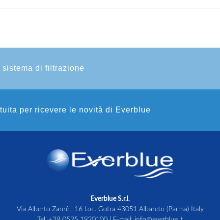
 sistema di filtrazione
atuita per ricevere le novità di Everblue
Everblue S.r.l.
Via Alberto Zanrè , 16 Loc. Gotra 43051 Albareto (Parma) Italy
Tel.
+39 0525 1920100
| E-mail:
info@everblue.it