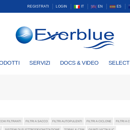
REGISTRATI
LOGIN
IT
EN
ES
ODOTTI
SERVIZI
DOCS & VIDEO
SELEC
CHI FILTRANTI
FILTRI A SACCO
FILTRI AUTOPULENTI
FILTRI A CICLONE
FILTRI A
S
SISTEMI DI ELETTRODEIONIZZAZIONE
TORAY & CSM
GIUNTI VICTAULIC