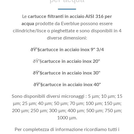
Le
cartucce filtranti in acciaio AISI 316 per
acqua
prodotte da Everblue possono essere
cilindriche/lisce o pieghettate e sono disponibili in 4
diverse dimensioni:
ðŸ’§cartucce in acciaio inox 9" 3/4
ðŸ’§
cartucce in acciaio inox 20"
ðŸ’§cartucce in acciaio inox 30"
ðŸ’§cartucce in acciaio inox 40"
Sono disponibili diversi micronaggi : 5 µm; 10 µm; 15
µm; 25 µm; 40 µm; 50 µm; 70 µm; 100 µm; 150 µm;
200 µm; 250 µm; 300 µm; 400 µm; 500 µm; 750 µm;
1000 µm.
Per completezza di informazione ricordiamo tutti i