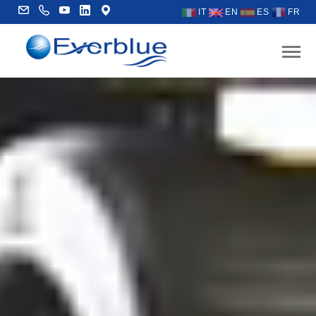
IT
EN
ES
FR