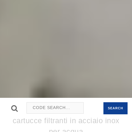
SEARCH
cartucce filtranti in acciaio inox
per acqua