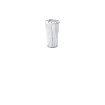
PP85B
Pleated Polypropylene Cartridge