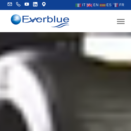
IT
EN
ES
FR