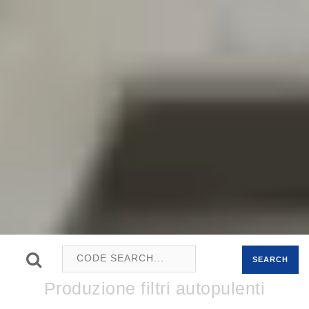
SEARCH
Produzione filtri autopulenti