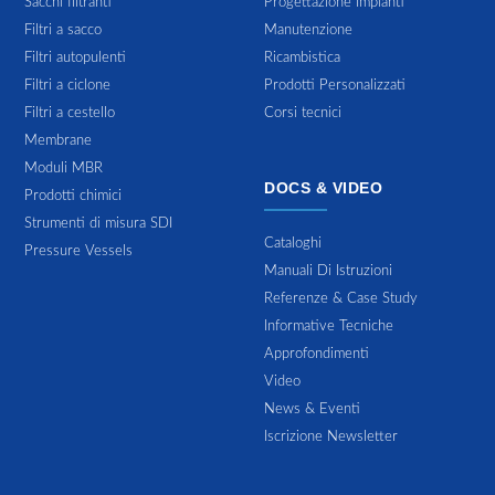
Sacchi filtranti
Progettazione Impianti
Filtri a sacco
Manutenzione
Filtri autopulenti
Ricambistica
Filtri a ciclone
Prodotti Personalizzati
Filtri a cestello
Corsi tecnici
Membrane
Moduli MBR
DOCS & VIDEO
Prodotti chimici
Strumenti di misura SDI
Cataloghi
Pressure Vessels
Manuali Di Istruzioni
Referenze & Case Study
Informative Tecniche
Approfondimenti
Video
News & Eventi
Iscrizione Newsletter