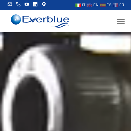
IT
EN
ES
FR