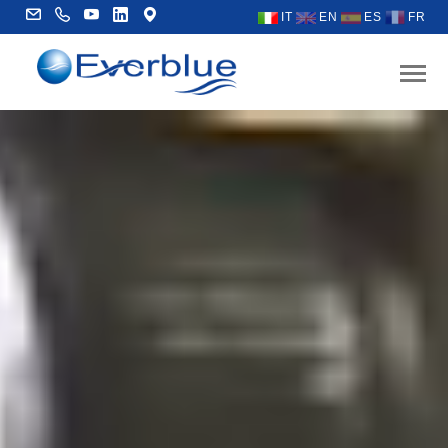
IT
EN
ES
FR