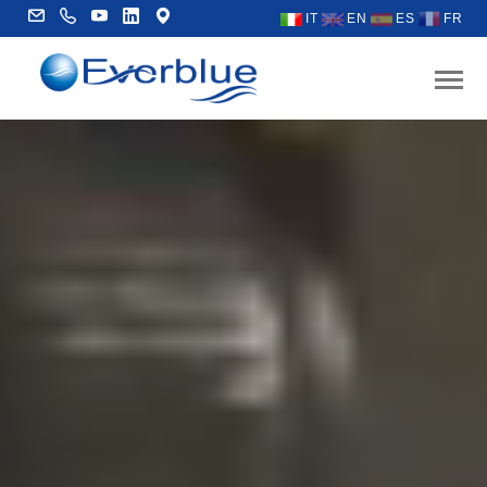
IT
EN
ES
FR