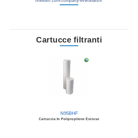
linkedin.com/company/everbluesrl/
Cartucce filtranti
N95BHF
Cartuccia In Polipropilene Estruso