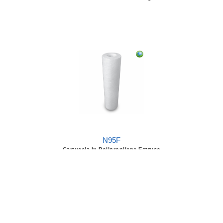
N95F
Cartuccia In Polipropilene Estruso