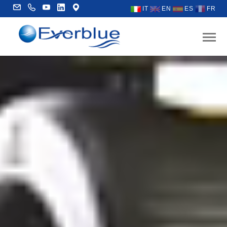
IT
EN
ES
FR