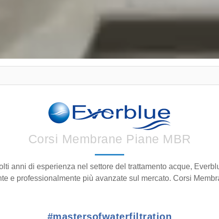
Corsi Membrane Piane MBR
molti anni di esperienza nel settore del trattamento acque, Everb
te e professionalmente più avanzate sul mercato. Corsi Mem
#mastersofwaterfiltration