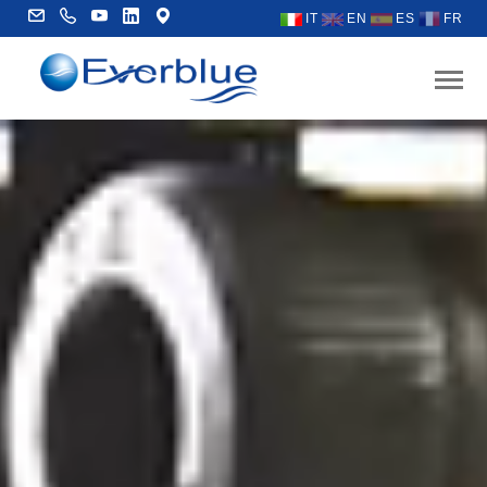
IT
EN
ES
FR