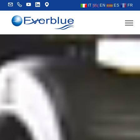
IT
EN
ES
FR