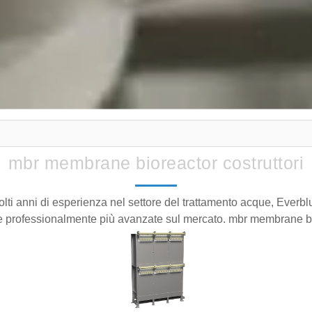
mbr membrane bioreactor costruttori
molti anni di esperienza nel settore del trattamento acque, Everb
 professionalmente più avanzate sul mercato. mbr membrane bio