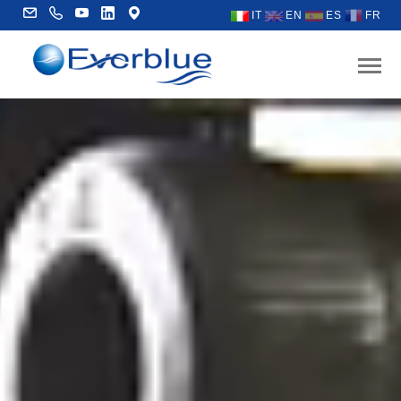
IT
EN
ES
FR