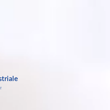
triale
e