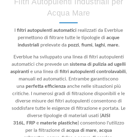
Filtri Autopulenti Industriali per
Acqua Mare
I
filtri autopulenti automatici
realizzati da Everblue
permettono di filtrare tutte le tipologie di
acque
industriali
prelevate da
pozzi
,
fiumi
,
laghi
,
mare.
Everblue ha sviluppato una linea di filtri autopulenti
automatici che prevede un
sistema di pulizia ad ugelli
aspiranti
e una linea di
filtri autopulenti controlavabili
,
manuali ed automatici. Entrambe garantiscono
una
perfetta efficienza
anche nelle situazioni più
critiche. I numerosi gradi di filtrazione disponibili e le
diverse misure dei filtri autopulenti consentono di
soddisfare tutte le esigenze di filtrazione e portata. Le
diverse tipologie di materiali usati (
AISI
316L
,
FRP
e
materie plastiche
) consentono l'utilizzo
per la filtrazione di
acqua di mare
,
acqua