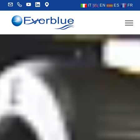
IT
EN
ES
FR