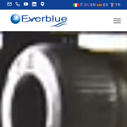
IT
EN
ES
FR