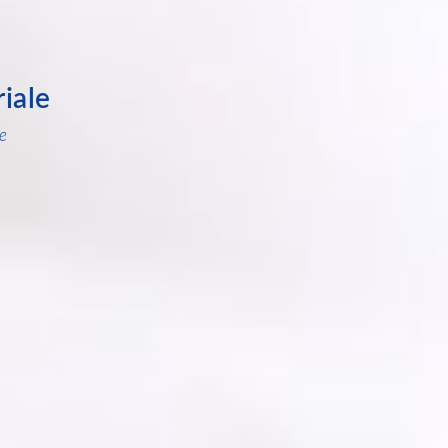
riale
e