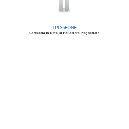
TPL95FONF
Cartuccia In Rete Di Poliestere Pieghettato
N95F
Cartuccia In Polipropilene Estruso