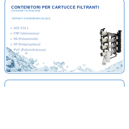
CONTENITORI PER CARTUCCE FILTRANTI
DIVISIONE FILTRAZIONE
"IMPIANTI A MEMBRANA ACQUA
AISI 316 L
FRP (Vetroresina)
PA (Poliammide)
PP (Polipropilene)
PVC (Polivinilcloruro)
SACCHI FILTRANTI
DIVISIONE FILTRAZIONE
"IMPIANTI A MEMBRANA ACQUA
Sacchi filtranti di profondità
Sacchi filtranti lavabili