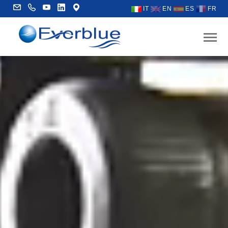
IT
EN
ES
FR