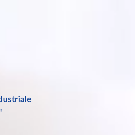
dustriale
e