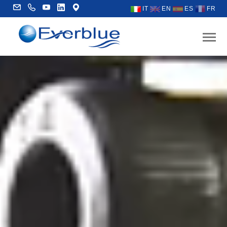
IT
EN
ES
FR