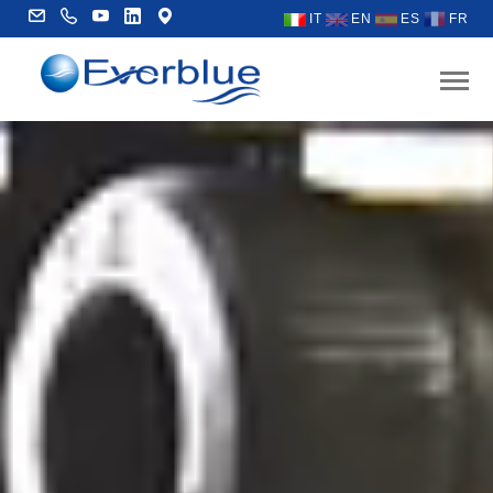
IT
EN
ES
FR