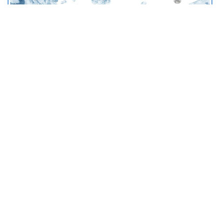
SACCHI FILTRANTI
DIVISIONE FILTRAZIONE
"MEMBRANE TRATTAMENTO ACQUE REFLUE INDUSTRIALI
Sacchi filtranti di profondità
Sacchi filtranti lavabili
FILTRI A SACCO
DIVISIONE FILTRAZIONE
"MEMBRANE TRATTAMENTO ACQUE REFLUE INDUSTRIALI
AISI 316