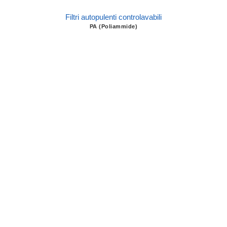
Filtri autopulenti controlavabili
PA (Poliammide)
Filtri autopulenti controlavabili
AISI 316 L