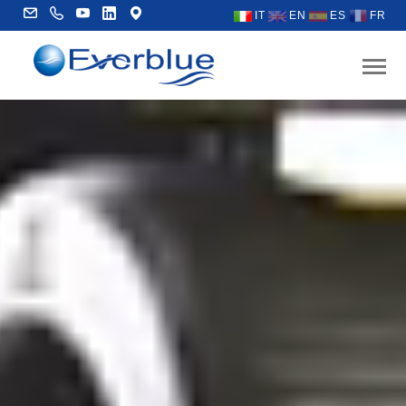
IT
EN
ES
FR