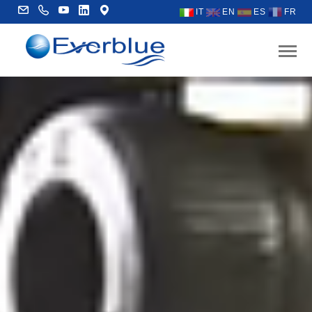
IT
EN
ES
FR