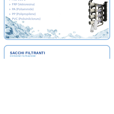
FRP (Vetroresina)
PA (Poliammide)
PP (Polipropilene)
PVC (Polivinilcloruro)
SACCHI FILTRANTI
DIVISIONE FILTRAZIONE
"MODULI PER DEPURAZIONE ACQUE INDUSTRIALI
Sacchi filtranti di profondità
Sacchi filtranti lavabili