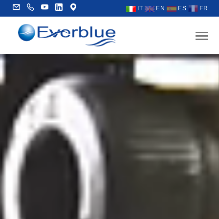
IT
EN
ES
FR