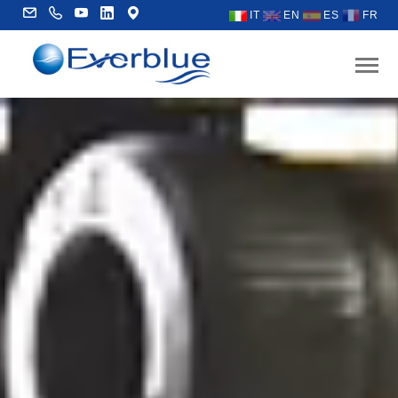
IT
EN
ES
FR