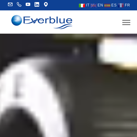
IT
EN
ES
FR